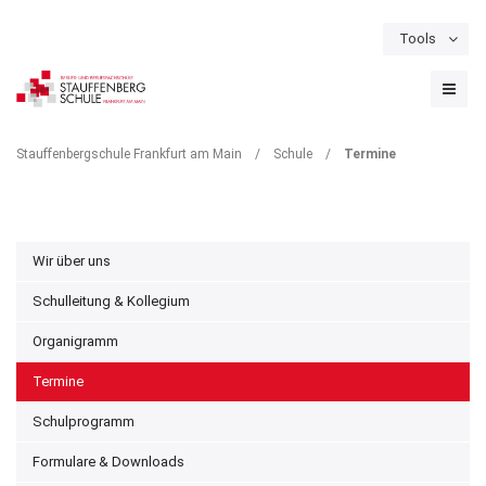
Tools
Schulportal
Termine
Formulare & Downloads
Instagram
TERMINE
Stauffenbergschule Frankfurt am Main
/
Schule
/
Termine
Wir über uns
Schulleitung & Kollegium
Organigramm
Termine
Schulprogramm
Formulare & Downloads