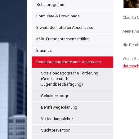
Schulprogramm
Formulare & Downloads
Claudia 
Erwerb der höheren Abschlüsse
Meine Au
KMK-Fremdsprachenzertifikat
die Berat
Erasmus
Wenn Sie
Beratungsangebote und Krisenteam
datensch
Sozialpädagogische Förderung
(Gesellschaft für
Jugendbeschäftigung)
Schulseelsorge
Berufswegeplanung
Verbindungslehrer
Suchtprävention