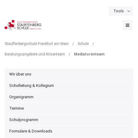
Tools
Schulportal
Termine
Formulare & Downloads
Instagram
MEDIATORENTEAM
Stauffenbergschule Frankfurt am Main
/
Schule
/
Beratungsangebote und Krisenteam
/
Mediatorenteam
Wir über uns
Schulleitung & Kollegium
Organigramm
Termine
Schulprogramm
Formulare & Downloads