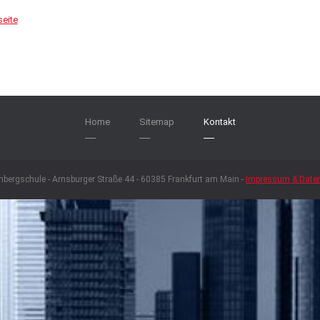
seite
Home
Sitemap
Kontakt
nbergschule - Arnsburger Straße 44 - 60385 Frankfurt am Main -
Impressum & Date