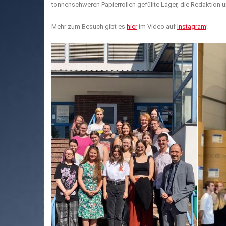
tonnenschweren Papierrollen gefüllte Lager, die Redaktion u
Mehr zum Besuch gibt es
hier
im Video auf
Instagram
!