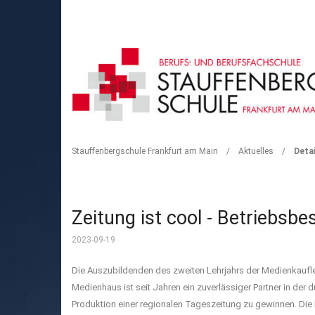
DETAIL
Stauffenbergschule Frankfurt am Main
/
Aktuelles
/
Detai
Zeitung ist cool - Betriebsb
2023-09-19
Die Auszubildenden des zweiten Lehrjahrs der Medienkaufl
Medienhaus ist seit Jahren ein zuverlässiger Partner in der
Produktion einer regionalen Tageszeitung zu gewinnen. Di