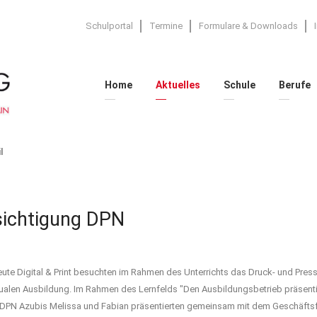
Schulportal
Termine
Formulare & Downloads
Home
Aktuelles
Schule
Berufe
l
esichtigung DPN
eute Digital & Print besuchten im Rahmen des Unterrichts das Druck- und Pr
 dualen Ausbildung. Im Rahmen des Lernfelds "Den Ausbildungsbetrieb präsentie
e DPN Azubis Melissa und Fabian präsentierten gemeinsam mit dem Geschäfts