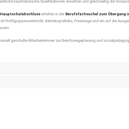
entliche kaufmännische Qualifikationen erwerben und gleichzeitig die Voraus
e Hauptschulabschluss
erhalten in der
Berufsfachsuchel zum Übergang i
urch Profilgruppenunterricht, Betriebspraktika, Praxistage und ein auf die A
ssern.
speziell geschulte Mitarbeiterinnen zur Berufswegeplanung und sozialpädagog