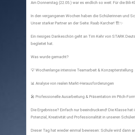
Am Donnerstag (22.05.) war es endlich so weit: Für die Bili
In den vergangenen Wochen haben die Schülerinnen und Schül
Unser starker Partner an der Seite: Raab Karcher! 🏗️✨
Ein riesiges Dankeschön geht an Tim Kehr von STARK Deuts
begleitet hat.
Was wurde gemacht?
💡 Wochenlange intensive Teamarbeit & Konzepterstellung
📊 Analyse von realen Markt-Herausforderungen
🎤 Professionelle Ausarbeitung & Präsentation im Pitch-For
Die Ergebnisse? Einfach nur beeindruckend! Die Klasse hat i
Potenzial, Kreativität und Professionalität in unseren Schül
Dieser Tag hat wieder einmal bewiesen: Schule wird dann am