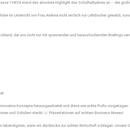
-Klasse 11W24 stand das absolute Highlight des Schulhalbjahres an – der groß
er im Unterricht von Frau Anikina nicht einfach nur Lehrbücher gewälzt, sond
chland, der uns nicht nur mit spannenden und herausfordernden Briefings v
mat
nnovative Konzepte herausgearbeitet und diese wie echte Profis vorgetragen. 
erinnen und Schülern steckt. 📈 Präsentationen auf echtem Business-Niveau!
 lebendigsten, wenn wir die Brücke zur echten Wirtschaft schlagen. Unsere Sc