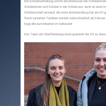
Die Schülervertretung nimmt die Interessen der Schülerinn
Schülerinnen und Schüler in der Schule aus. Auch an einer b
Schülerschaft einsetzt. Als erste Amtshandlung hat die SV g
frisch sanierten Toiletten werden wahrscheinlich ab Februar
tragt alle eure Masken im Gebäude!
Das Team der Stauffenbergschule gratuliert der SV zu diese