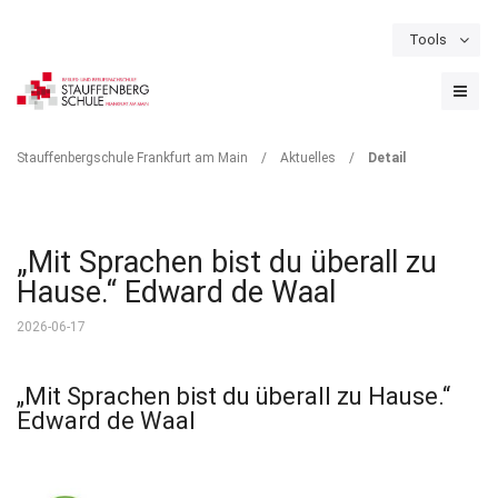
Tools
Schulportal
Termine
Formulare & Downloads
Instagram
DETAIL
Stauffenbergschule Frankfurt am Main
/
Aktuelles
/
Detail
„Mit Sprachen bist du überall zu
Hause.“ Edward de Waal
2026-06-17
„Mit Sprachen bist du überall zu Hause.“
Edward de Waal