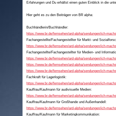
Erfahrungen und Du erhältst einen guten Einblick in die unt
Hier geht es zu den Beiträgen von BR alpha:
Buchhändlerin/Buchhändler:
https://www.br.de/fernsehen/ard-alpha/sendungen/ich-mach
Fachangestellte/Fachangestellter für Markt- und Sozialfors
https://www.br.de/fernsehen/ard-alpha/sendungen/ich-machs
Fachangestellte/Fachangestellter für Medien- und Informati
https://www.br.de/fernsehen/ard-alpha/sendungen/ich-machs
https://www.br.de/fernsehen/ard-alpha/sendungen/ich-machs
https://www.br.de/fernsehen/ard-alpha/sendungen/ich-machs
Fachkraft für Lagerlogistik:
https://www.br.de/fernsehen/ard-alpha/sendungen/ich-machs/
Kauffrau/Kaufmann für audivisuelle Medien:
https://www.br.de/fernsehen/ard-alpha/sendungen/ich-machs
Kauffrau/Kaufmann für Großhande und Außenhandell:
https://www.br.de/fernsehen/ard-alpha/sendungen/ich-mac
Kauffrau/Kaufmann für Marketingkommunikation: