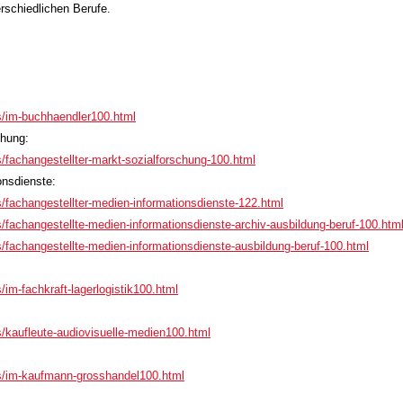
erschiedlichen Berufe.
s/im-buchhaendler100.html
chung:
/fachangestellter-markt-sozialforschung-100.html
onsdienste:
/fachangestellter-medien-informationsdienste-122.html
/fachangestellte-medien-informationsdienste-archiv-ausbildung-beruf-100.htm
/fachangestellte-medien-informationsdienste-ausbildung-beruf-100.html
im-fachkraft-lagerlogistik100.html
/kaufleute-audiovisuelle-medien100.html
hs/im-kaufmann-grosshandel100.html