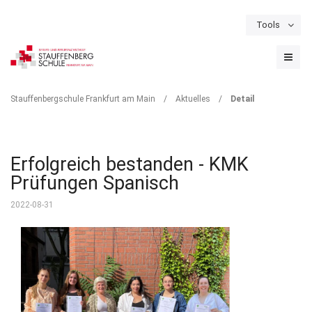
Tools
Schulportal
Termine
Formulare & Downloads
Instagram
DETAIL
Stauffenbergschule Frankfurt am Main
/
Aktuelles
/
Detail
Erfolgreich bestanden - KMK
Prüfungen Spanisch
2022-08-31