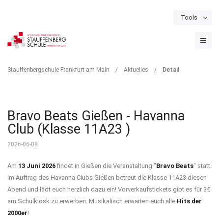
Tools
Schulportal
Termine
Formulare & Downloads
Instagram
DETAIL
Stauffenbergschule Frankfurt am Main
/
Aktuelles
/
Detail
Bravo Beats Gießen - Havanna
Club (Klasse 11A23 )
2026-06-08
Am
13 Juni 2026
findet in Gießen die Veranstaltung "
Bravo Beats
" statt.
Im Auftrag des Havanna Clubs Gießen betreut die Klasse 11A23 diesen
Abend und lädt euch herzlich dazu ein! Vorverkaufstickets gibt es für 3€
am Schulkiosk zu erwerben. Musikalisch erwarten euch alle
Hits der
2000er
!