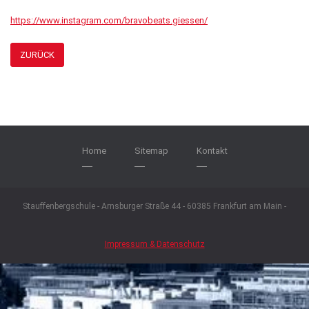
https://www.instagram.com/bravobeats.giessen/
ZURÜCK
Home
Sitemap
Kontakt
Stauffenbergschule - Arnsburger Straße 44 - 60385 Frankfurt am Main -
Impressum & Datenschutz