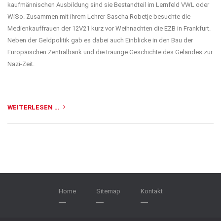
kaufmännischen Ausbildung sind sie Bestandteil im Lernfeld VWL oder
WiSo. Zusammen mit ihrem Lehrer Sascha Robetje besuchte die
Medienkauffrauen der 12V21 kurz vor Weihnachten die EZB in Frankfurt.
Neben der Geldpolitik gab es dabei auch Einblicke in den Bau der
Europäischen Zentralbank und die traurige Geschichte des Geländes zur
Nazi-Zeit.
WEITERLESEN …
Home
Sitemap
Kontakt